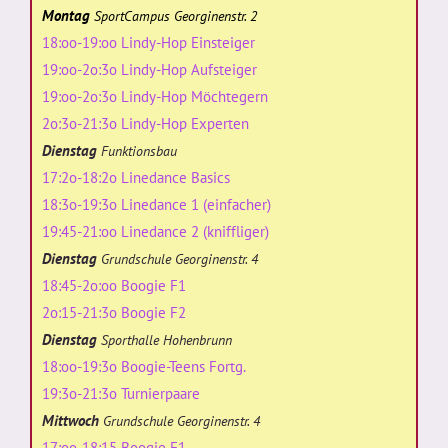
Montag
SportCampus Georginenstr. 2
18:oo-19:oo Lindy-Hop Einsteiger
19:oo-2o:3o Lindy-Hop Aufsteiger
19:oo-2o:3o Lindy-Hop Möchtegern
2o:3o-21:3o Lindy-Hop Experten
Dienstag
Funktionsbau
17:2o-18:2o Linedance Basics
18:3o-19:3o Linedance 1 (einfacher)
19:45-21:oo Linedance 2 (kniffliger)
Dienstag
Grundschule Georginenstr. 4
18:45-2o:oo Boogie F1
2o:15-21:3o Boogie F2
Dienstag
Sporthalle Hohenbrunn
18:oo-19:3o Boogie-Teens Fortg.
19:3o-21:3o Turnierpaare
Mittwoch
Grundschule Georginenstr. 4
17:oo-18:15 Boogie F1