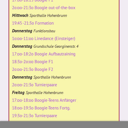
2o:oo-21:3o Boogie out-of-the-box
Mittwoch
Sporthalle Hohenbrunn
19:45 -21:3o Formation
Donnerstag
Funktionsbau
1o:oo-11:oo Linedance (Einsteiger)
Donnerstag
Grundschule Georginenstr. 4
17:oo-18:2o Boogie Aufbautraining
18:3o-2o:oo Boogie F1
2o:oo-21:3o Boogie F2
Donnerstag
Sporthalle Hohenbrunn
2o:oo-21:3o Turnierpaare
Freitag
Sporthalle Hohenbrunn
17:oo-18:oo Boogie-Teens Anfänger
18:oo-19:3o Boogie-Teens Fortg.
19:3o-21:3o Turnierpaare
19:oo-19:45 Formation (Anfänger)