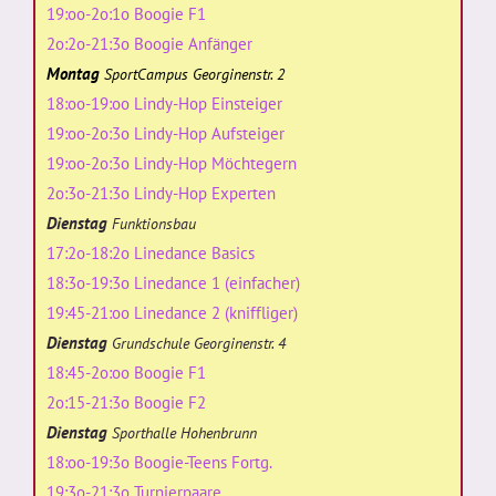
19:oo-2o:1o Boogie F1
2o:2o-21:3o Boogie Anfänger
Montag
SportCampus Georginenstr. 2
18:oo-19:oo Lindy-Hop Einsteiger
19:oo-2o:3o Lindy-Hop Aufsteiger
19:oo-2o:3o Lindy-Hop Möchtegern
2o:3o-21:3o Lindy-Hop Experten
Dienstag
Funktionsbau
17:2o-18:2o Linedance Basics
18:3o-19:3o Linedance 1 (einfacher)
19:45-21:oo Linedance 2 (kniffliger)
Dienstag
Grundschule Georginenstr. 4
18:45-2o:oo Boogie F1
2o:15-21:3o Boogie F2
Dienstag
Sporthalle Hohenbrunn
18:oo-19:3o Boogie-Teens Fortg.
19:3o-21:3o Turnierpaare