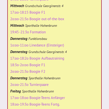
Mittwoch
Grundschule Georginenstr. 4
17:oo-18:15 Boogie F1
2o:oo-21:3o Boogie out-of-the-box
Mittwoch
Sporthalle Hohenbrunn
19:45 -21:3o Formation
Donnerstag
Funktionsbau
1o:oo-11:oo Linedance (Einsteiger)
Donnerstag
Grundschule Georginenstr. 4
17:oo-18:2o Boogie Aufbautraining
18:3o-2o:oo Boogie F1
2o:oo-21:3o Boogie F2
Donnerstag
Sporthalle Hohenbrunn
2o:oo-21:3o Turnierpaare
Freitag
Sporthalle Hohenbrunn
17:oo-18:oo Boogie-Teens Anfänger
18:oo-19:3o Boogie-Teens Fortg.