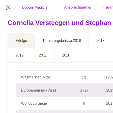
Boogie Magic's
Ansprechpartner
Traini
Cornelia Versteegen und Stephan 
Erfolge
Turnierergebnisse 2019
2018
2012
2011
2010
Weltmeister (Vize)
(3)
(20
Europameister (Vize)
1 (2)
201
Worldcup Siege
6
2017