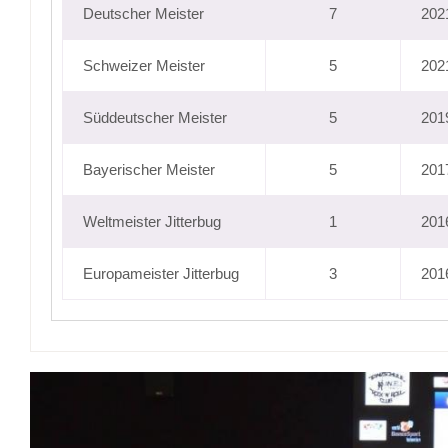
Deutscher Meister
7
202
Schweizer Meister
5
202
Süddeutscher Meister
5
201
Bayerischer Meister
5
201
Weltmeister Jitterbug
1
201
Europameister Jitterbug
3
201