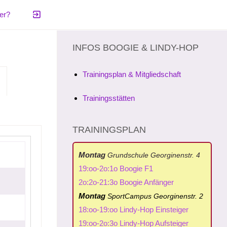
er?
INFOS BOOGIE & LINDY-HOP
Trainingsplan & Mitgliedschaft
Trainingsstätten
TRAININGSPLAN
Montag
Grundschule Georginenstr. 4
19:oo-2o:1o Boogie F1
2o:2o-21:3o Boogie Anfänger
Montag
SportCampus Georginenstr. 2
18:oo-19:oo Lindy-Hop Einsteiger
19:oo-2o:3o Lindy-Hop Aufsteiger