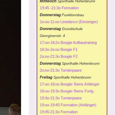
Mittwoch
Sporthalle Hohenbrunn
19:45 -21:3o Formation
Donnerstag
Funktionsbau
1o:oo-11:oo Linedance (Einsteiger)
Donnerstag
Grundschule
Georginenstr. 4
17:oo-18:2o Boogie Aufbautraining
18:3o-2o:oo Boogie F1
2o:oo-21:3o Boogie F2
Donnerstag
Sporthalle Hohenbrunn
2o:oo-21:3o Turnierpaare
Freitag
Sporthalle Hohenbrunn
17:oo-18:oo Boogie-Teens Anfänger
18:oo-19:3o Boogie-Teens Fortg.
19:3o-21:3o Turnierpaare
19:oo-19:45 Formation (Anfänger)
19:45-21:3o Formation