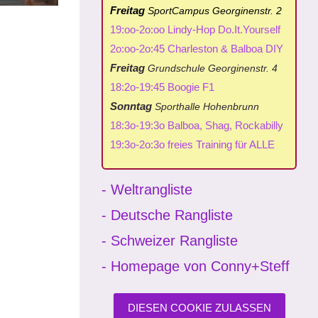
Freitag
SportCampus Georginenstr. 2
19:oo-2o:oo Lindy-Hop Do.It.Yourself
2o:oo-2o:45 Charleston & Balboa DIY
Freitag
Grundschule Georginenstr. 4
18:2o-19:45 Boogie F1
Sonntag
Sporthalle Hohenbrunn
18:3o-19:3o Balboa, Shag, Rockabilly
19:3o-2o:3o freies Training für ALLE
- Weltrangliste
- Deutsche Rangliste
- Schweizer Rangliste
- Homepage von Conny+Steff
DIESEN COOKIE ZULASSEN