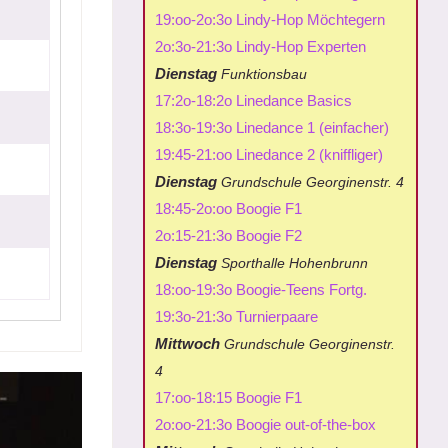
19:oo-2o:3o Lindy-Hop Möchtegern
2o:3o-21:3o Lindy-Hop Experten
Dienstag
Funktionsbau
17:2o-18:2o Linedance Basics
18:3o-19:3o Linedance 1 (einfacher)
19:45-21:oo Linedance 2 (kniffliger)
Dienstag
Grundschule Georginenstr. 4
18:45-2o:oo Boogie F1
2o:15-21:3o Boogie F2
Dienstag
Sporthalle Hohenbrunn
18:oo-19:3o Boogie-Teens Fortg.
19:3o-21:3o Turnierpaare
Mittwoch
Grundschule Georginenstr.
4
17:oo-18:15 Boogie F1
2o:oo-21:3o Boogie out-of-the-box