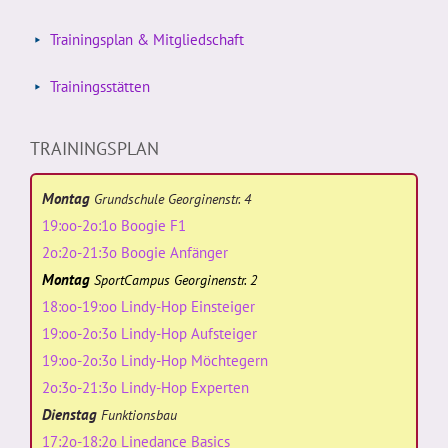
Trainingsplan & Mitgliedschaft
Trainingsstätten
TRAININGSPLAN
Montag
Grundschule Georginenstr. 4
19:oo-2o:1o Boogie F1
2o:2o-21:3o Boogie Anfänger
Montag
SportCampus Georginenstr. 2
18:oo-19:oo Lindy-Hop Einsteiger
19:oo-2o:3o Lindy-Hop Aufsteiger
19:oo-2o:3o Lindy-Hop Möchtegern
2o:3o-21:3o Lindy-Hop Experten
Dienstag
Funktionsbau
17:2o-18:2o Linedance Basics