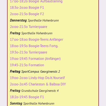
17:oo-18:2o Boogie Aufbautraining
18:3o-2o:oo Boogie F1
2o:oo-21:3o Boogie F2
Donnerstag
Sporthalle Hohenbrunn
2o:oo-21:3o Turnierpaare
Freitag
Sporthalle Hohenbrunn
17:oo-18:oo Boogie-Teens Anfänger
18:oo-19:3o Boogie-Teens Fortg.
19:3o-21:3o Turnierpaare
19:oo-19:45 Formation (Anfänger)
19:45-21:3o Formation
Freitag
SportCampus Georginenstr. 2
19:oo-2o:oo Lindy-Hop Do.It.Yourself
2o:oo-2o:45 Charleston & Balboa DIY
Freitag
Grundschule Georginenstr. 4
18:2o-19:45 Boogie F1
Sonntag
Sporthalle Hohenbrunn