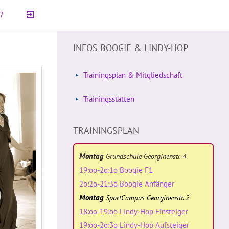
r?
INFOS BOOGIE & LINDY-HOP
Trainingsplan & Mitgliedschaft
Trainingsstätten
TRAININGSPLAN
Montag
Grundschule Georginenstr. 4
19:oo-2o:1o Boogie F1
2o:2o-21:3o Boogie Anfänger
Montag
SportCampus Georginenstr. 2
18:oo-19:oo Lindy-Hop Einsteiger
19:oo-2o:3o Lindy-Hop Aufsteiger