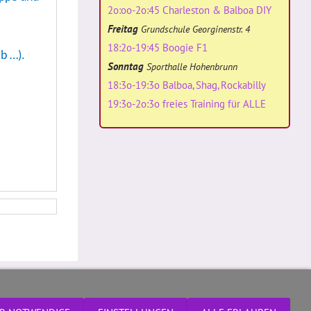
2o:oo-2o:45 Charleston & Balboa DIY
Freitag
Grundschule Georginenstr. 4
18:2o-19:45 Boogie F1
b …).
Sonntag
Sporthalle Hohenbrunn
18:3o-19:3o Balboa, Shag, Rockabilly
19:3o-2o:3o freies Training für ALLE
Impressum+Datenschutz
Boogie Magic's © 2024. All Rights Reserved.