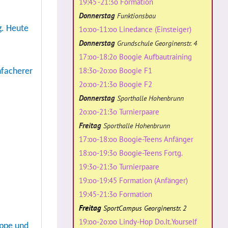
19:45 -21:3o Formation
Donnerstag
Funktionsbau
g. Heute
1o:oo-11:oo Linedance (Einsteiger)
Donnerstag
Grundschule Georginenstr. 4
17:oo-18:2o Boogie Aufbautraining
18:3o-2o:oo Boogie F1
nfacherer
2o:oo-21:3o Boogie F2
Donnerstag
Sporthalle Hohenbrunn
2o:oo-21:3o Turnierpaare
Freitag
Sporthalle Hohenbrunn
17:oo-18:oo Boogie-Teens Anfänger
18:oo-19:3o Boogie-Teens Fortg.
19:3o-21:3o Turnierpaare
19:oo-19:45 Formation (Anfänger)
19:45-21:3o Formation
Freitag
SportCampus Georginenstr. 2
19:oo-2o:oo Lindy-Hop Do.It.Yourself
uppe und