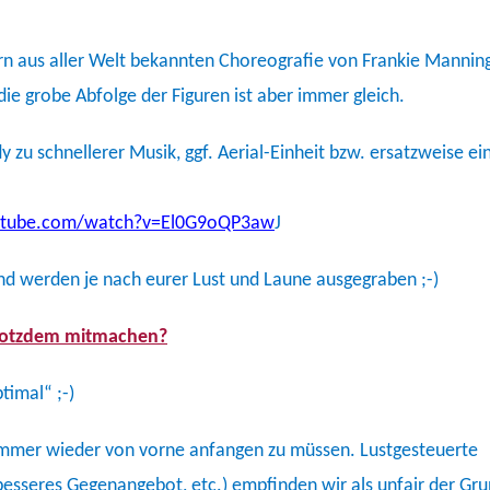
nzern aus aller Welt bekannten Choreografie von Frankie Mannin
ie grobe Abfolge der Figuren ist aber immer gleich.
y zu schnellerer Musik, ggf. Aerial-Einheit bzw. ersatzweise ei
utube.com/watch?v=El0G9oQP3aw
J
nd werden je nach eurer Lust und Laune ausgegraben ;-)
 trotzdem mitmachen?
timal“ ;-)
immer wieder von vorne anfangen zu müssen. Lustgesteuerte
 besseres Gegenangebot, etc.) empfinden wir als unfair der Gr