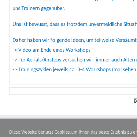
uns Trainern gegenüber.
Uns ist bewusst, dass es trotzdem unvermeidliche Situati
Daher haben wir folgende Ideen, um teilweise Versäumt
-> Video am Ende eines Workshops
-> Für Aerials/Airsteps versuchen wir immer auch Altern
-> Trainingszyklen jeweils ca. 3-4 Workshops (mal sehen
Kontakt/Ansprechpartner
Diese Website benutzt Cookies, um Ihnen das beste Erlebnis zu e
Boogie Magic's für Ihre Show buchen