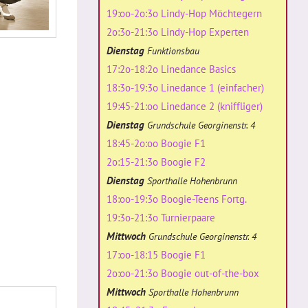
19:oo-2o:3o Lindy-Hop Möchtegern
2o:3o-21:3o Lindy-Hop Experten
Dienstag
Funktionsbau
17:2o-18:2o Linedance Basics
18:3o-19:3o Linedance 1 (einfacher)
19:45-21:oo Linedance 2 (kniffliger)
Dienstag
Grundschule Georginenstr. 4
18:45-2o:oo Boogie F1
2o:15-21:3o Boogie F2
Dienstag
Sporthalle Hohenbrunn
18:oo-19:3o Boogie-Teens Fortg.
19:3o-21:3o Turnierpaare
Mittwoch
Grundschule Georginenstr. 4
17:oo-18:15 Boogie F1
2o:oo-21:3o Boogie out-of-the-box
Mittwoch
Sporthalle Hohenbrunn