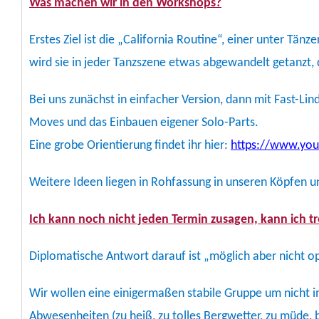
Was machen wir in den Workshops?
Erstes Ziel ist die „California Routine“, einer unter Tä
wird sie in jeder Tanzszene etwas abgewandelt getanzt, d
Bei uns zunächst in einfacher Version, dann mit Fast-Lind
Moves und das Einbauen eigener Solo-Parts.
Eine grobe Orientierung findet ihr hier:
https://www.yo
Weitere Ideen liegen in Rohfassung in unseren Köpfen u
Ich kann noch nicht jeden Termin zusagen, kann ich
Diplomatische Antwort darauf ist „möglich aber nicht op
Wir wollen eine einigermaßen stabile Gruppe um nicht 
Abwesenheiten (zu heiß, zu tolles Bergwetter, zu müde,