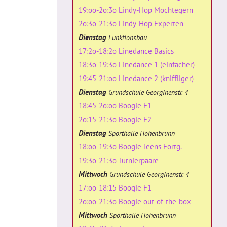
19:oo-2o:3o Lindy-Hop Möchtegern
2o:3o-21:3o Lindy-Hop Experten
Dienstag
Funktionsbau
17:2o-18:2o Linedance Basics
18:3o-19:3o Linedance 1 (einfacher)
19:45-21:oo Linedance 2 (kniffliger)
Dienstag
Grundschule Georginenstr. 4
18:45-2o:oo Boogie F1
2o:15-21:3o Boogie F2
Dienstag
Sporthalle Hohenbrunn
18:oo-19:3o Boogie-Teens Fortg.
19:3o-21:3o Turnierpaare
Mittwoch
Grundschule Georginenstr. 4
17:oo-18:15 Boogie F1
2o:oo-21:3o Boogie out-of-the-box
Mittwoch
Sporthalle Hohenbrunn