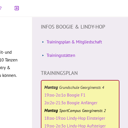
?
INFOS BOOGIE & LINDY-HOP
Trainingsplan & Mitgliedschaft
it- und
Trainingsstätten
 10 Tänzen
ntry &
TRAININGSPLAN
u können.
Montag
Grundschule Georginenstr. 4
19:oo-2o:1o Boogie F1
2o:2o-21:3o Boogie Anfänger
Montag
SportCampus Georginenstr. 2
18:oo-19:oo Lindy-Hop Einsteiger
19:oo-2o:3o Lindy-Hop Aufsteiger