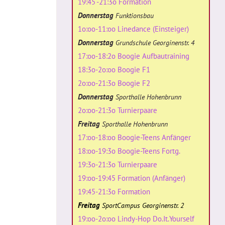
19:45 -21:3o Formation
Donnerstag
Funktionsbau
1o:oo-11:oo Linedance (Einsteiger)
Donnerstag
Grundschule Georginenstr. 4
17:oo-18:2o Boogie Aufbautraining
18:3o-2o:oo Boogie F1
2o:oo-21:3o Boogie F2
Donnerstag
Sporthalle Hohenbrunn
2o:oo-21:3o Turnierpaare
Freitag
Sporthalle Hohenbrunn
17:oo-18:oo Boogie-Teens Anfänger
18:oo-19:3o Boogie-Teens Fortg.
19:3o-21:3o Turnierpaare
19:oo-19:45 Formation (Anfänger)
19:45-21:3o Formation
Freitag
SportCampus Georginenstr. 2
19:oo-2o:oo Lindy-Hop Do.It.Yourself