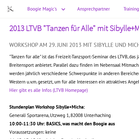
Boogie Magic's
Ansprechpartner
Training
2013 LTVB "Tanzen für Alle" mit Sibylle+
WORKSHOP AM 29. JUNI 2013 MIT SIBYLLE UND MIC
"Tanzen für alle" ist das Freizeit-Tanzsport-Seminar des LTVB, das
Breitensport anbietet. Parallel dazu finden im Nebensaal Mitmach
werden jährlich verschiedene Schwerpunkte in anderen Bereichen 
Western u.v.m. gesetzt, um für alle Interessen ein attraktives An
Hier gibt es alle Infos (LTVB Homepage)
Stundenplan Workshop Sibylle+Micha:
Generali Sportarena, Utzweg 1, 82008 Unterhaching
10:00-11:30 Uhr: BASICS, was macht den Boogie aus
Voraussetzungen: keine