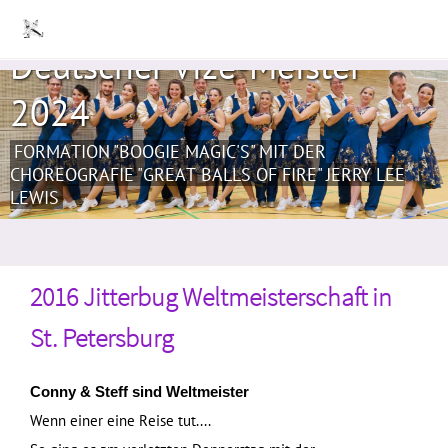
Deutscher Vize-Meister
2024
FORMATION "BOOGIE MAGIC'S" MIT DER
CHOREOGRAFIE "GREAT BALLS OF FIRE" JERRY LEE
LEWIS
2016 Jitterbug Weltmeisterschaft in
St. Petersburg
Conny & Steff sind Weltmeister
Wenn einer eine Reise tut....