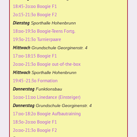
18:45-2o:oo Boogie F1
2o:15-21:3o Boogie F2
Dienstag
Sporthalle Hohenbrunn
18:oo-19:3o Boogie-Teens Fortg.
19:3o-21:3o Turnierpaare
Mittwoch
Grundschule Georginenstr. 4
17:oo-18:15 Boogie F1
2o:oo-21:3o Boogie out-of-the-box
Mittwoch
Sporthalle Hohenbrunn
19:45 -21:3o Formation
Donnerstag
Funktionsbau
1o:oo-11:oo Linedance (Einsteiger)
Donnerstag
Grundschule Georginenstr. 4
17:oo-18:2o Boogie Aufbautraining
18:3o-2o:oo Boogie F1
2o:oo-21:3o Boogie F2