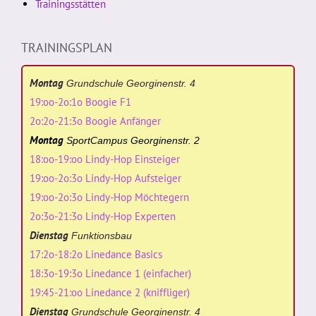
Trainingsstätten
TRAININGSPLAN
Montag
Grundschule Georginenstr. 4
19:oo-2o:1o Boogie F1
2o:2o-21:3o Boogie Anfänger
Montag
SportCampus Georginenstr. 2
18:oo-19:oo Lindy-Hop Einsteiger
19:oo-2o:3o Lindy-Hop Aufsteiger
19:oo-2o:3o Lindy-Hop Möchtegern
2o:3o-21:3o Lindy-Hop Experten
Dienstag
Funktionsbau
17:2o-18:2o Linedance Basics
18:3o-19:3o Linedance 1 (einfacher)
19:45-21:oo Linedance 2 (kniffliger)
Dienstag
Grundschule Georginenstr. 4