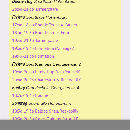
Donnerstag
Sporthalle Hohenbrunn
2o:oo-21:3o Turnierpaare
Freitag
Sporthalle Hohenbrunn
17:oo-18:oo Boogie-Teens Anfänger
18:oo-19:3o Boogie-Teens Fortg.
19:3o-21:3o Turnierpaare
19:oo-19:45 Formation (Anfänger)
19:45-21:3o Formation
Freitag
SportCampus Georginenstr. 2
19:oo-2o:oo Lindy-Hop Do.It.Yourself
2o:oo-2o:45 Charleston & Balboa DIY
Freitag
Grundschule Georginenstr. 4
18:2o-19:45 Boogie F1
Sonntag
Sporthalle Hohenbrunn
18:3o-19:3o Balboa, Shag, Rockabilly
19:3o-2o:3o freies Training für ALLE