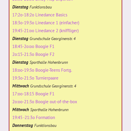
Dienstag
Funktionsbau
17:2o-18:2o Linedance Basics
18:3o-19:3o Linedance 1 (einfacher)
19:45-21:oo Linedance 2 (kniffliger)
Dienstag
Grundschule Georginenstr. 4
18:45-2o:oo Boogie F1
2o:15-21:3o Boogie F2
Dienstag
Sporthalle Hohenbrunn
18:oo-19:3o Boogie-Teens Fortg.
19:3o-21:3o Turnierpaare
Mittwoch
Grundschule Georginenstr. 4
17:oo-18:15 Boogie F1
2o:oo-21:3o Boogie out-of-the-box
Mittwoch
Sporthalle Hohenbrunn
19:45 -21:3o Formation
Donnerstag
Funktionsbau