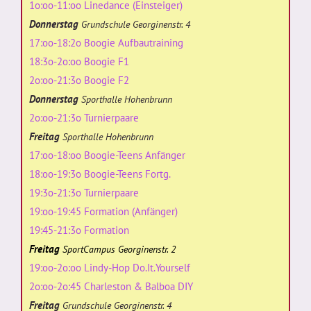
1o:oo-11:oo Linedance (Einsteiger)
Donnerstag
Grundschule Georginenstr. 4
17:oo-18:2o Boogie Aufbautraining
18:3o-2o:oo Boogie F1
2o:oo-21:3o Boogie F2
Donnerstag
Sporthalle Hohenbrunn
2o:oo-21:3o Turnierpaare
Freitag
Sporthalle Hohenbrunn
17:oo-18:oo Boogie-Teens Anfänger
18:oo-19:3o Boogie-Teens Fortg.
19:3o-21:3o Turnierpaare
19:oo-19:45 Formation (Anfänger)
19:45-21:3o Formation
Freitag
SportCampus Georginenstr. 2
19:oo-2o:oo Lindy-Hop Do.It.Yourself
2o:oo-2o:45 Charleston & Balboa DIY
Freitag
Grundschule Georginenstr. 4