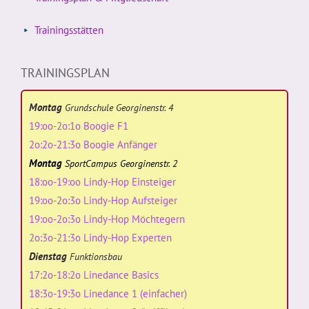
Trainingsstätten
TRAININGSPLAN
Montag
Grundschule Georginenstr. 4
19:oo-2o:1o Boogie F1
2o:2o-21:3o Boogie Anfänger
Montag
SportCampus Georginenstr. 2
18:oo-19:oo Lindy-Hop Einsteiger
19:oo-2o:3o Lindy-Hop Aufsteiger
19:oo-2o:3o Lindy-Hop Möchtegern
2o:3o-21:3o Lindy-Hop Experten
Dienstag
Funktionsbau
17:2o-18:2o Linedance Basics
18:3o-19:3o Linedance 1 (einfacher)