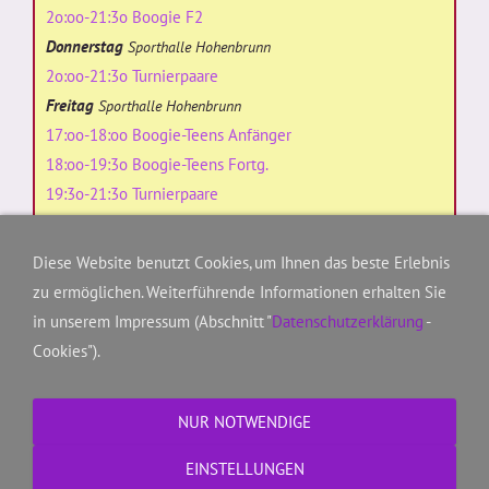
2o:oo-21:3o Boogie F2
Donnerstag
Sporthalle Hohenbrunn
2o:oo-21:3o Turnierpaare
Freitag
Sporthalle Hohenbrunn
17:oo-18:oo Boogie-Teens Anfänger
18:oo-19:3o Boogie-Teens Fortg.
19:3o-21:3o Turnierpaare
19:oo-19:45 Formation (Anfänger)
19:45-21:3o Formation
Diese Website benutzt Cookies, um Ihnen das beste Erlebnis
Freitag
SportCampus Georginenstr. 2
zu ermöglichen. Weiterführende Informationen erhalten Sie
19:oo-2o:oo Lindy-Hop Do.It.Yourself
in unserem Impressum (Abschnitt "
Datenschutzerklärung
-
2o:oo-2o:45 Charleston & Balboa DIY
Cookies").
Freitag
Grundschule Georginenstr. 4
18:2o-19:45 Boogie F1
NUR NOTWENDIGE
Sonntag
Sporthalle Hohenbrunn
18:3o-19:3o Balboa, Shag, Rockabilly
EINSTELLUNGEN
19:3o-2o:3o freies Training für ALLE