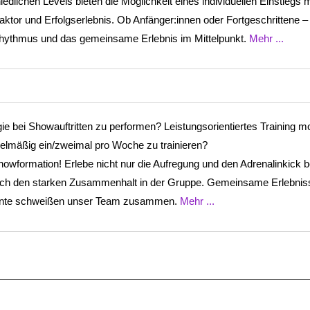
dlichen Levels bieten die Möglichkeit eines individuellen Einstiegs m
ktor und Erfolgserlebnis. Ob Anfänger:innen oder Fortgeschrittene –
hythmus und das gemeinsame Erlebnis im Mittelpunkt.
Mehr ...
e bei Showauftritten zu performen? Leistungsorientiertes Training mot
regelmäßig ein/zweimal pro Woche zu trainieren?
owformation! Erlebe nicht nur die Aufregung und den Adrenalinkick b
uch den starken Zusammenhalt in der Gruppe. Gemeinsame Erlebniss
ente schweißen unser Team zusammen.
Mehr ...