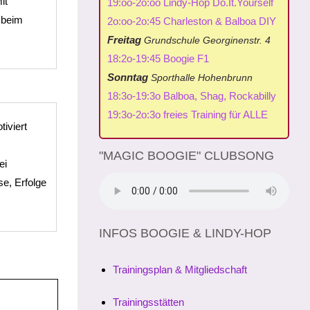
it
19:oo-2o:oo Lindy-Hop Do.It.Yourself
 beim
2o:oo-2o:45 Charleston & Balboa DIY
Freitag
Grundschule Georginenstr. 4
18:2o-19:45 Boogie F1
Sonntag
Sporthalle Hohenbrunn
18:3o-19:3o Balboa, Shag, Rockabilly
19:3o-2o:3o freies Training für ALLE
iviert
"MAGIC BOOGIE" CLUBSONG
ei
e, Erfolge
INFOS BOOGIE & LINDY-HOP
Trainingsplan & Mitgliedschaft
Trainingsstätten