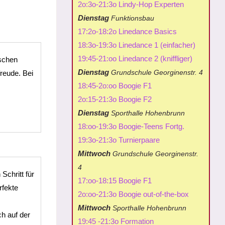
2o:3o-21:3o Lindy-Hop Experten
Dienstag
Funktionsbau
17:2o-18:2o Linedance Basics
18:3o-19:3o Linedance 1 (einfacher)
19:45-21:oo Linedance 2 (kniffliger)
schen
Dienstag
Grundschule Georginenstr. 4
reude. Bei
18:45-2o:oo Boogie F1
2o:15-21:3o Boogie F2
Dienstag
Sporthalle Hohenbrunn
18:oo-19:3o Boogie-Teens Fortg.
19:3o-21:3o Turnierpaare
Mittwoch
Grundschule Georginenstr.
4
Schritt für
17:oo-18:15 Boogie F1
rfekte
2o:oo-21:3o Boogie out-of-the-box
Mittwoch
Sporthalle Hohenbrunn
ch auf der
19:45 -21:3o Formation