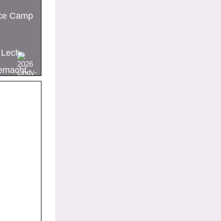
ce Camp
 Lech
emacht.