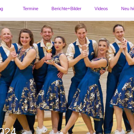
ng
Termine
Berichte+Bilder
Videos
Neu hi
2024