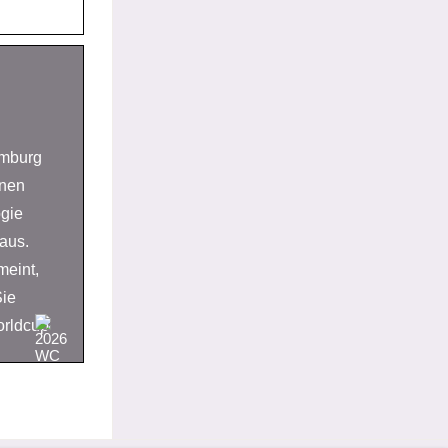
omburg
enen
ogie
aus.
meint,
Sie
orldcup
re alle
 Elian