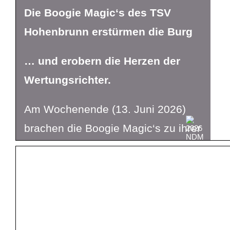
Die Boogie Magic‘s des TSV
Hohenbrunn erstürmen die Burg
… und erobern die Herzen der
Wertungsrichter.
Am Wochenende (13. Juni 2026)
brachen die Boogie Magic‘s zu ihrer
nächsten Mission auf. Unsere
mittlerweile bekannten Boogie-
Juniorenpaare Carla Preuhs und
Louis Schraml sowie sein Bruder
Maximilian und dessen Partnerin