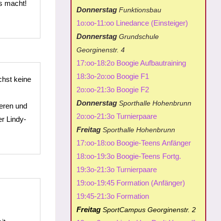
s macht!
Donnerstag
Funktionsbau
1o:oo-11:oo Linedance (Einsteiger)
Donnerstag
Grundschule
Georginenstr. 4
17:oo-18:2o Boogie Aufbautraining
18:3o-2o:oo Boogie F1
chst keine
2o:oo-21:3o Boogie F2
Donnerstag
Sporthalle Hohenbrunn
eren und
2o:oo-21:3o Turnierpaare
r Lindy-
Freitag
Sporthalle Hohenbrunn
17:oo-18:oo Boogie-Teens Anfänger
18:oo-19:3o Boogie-Teens Fortg.
19:3o-21:3o Turnierpaare
19:oo-19:45 Formation (Anfänger)
19:45-21:3o Formation
Freitag
SportCampus Georginenstr. 2