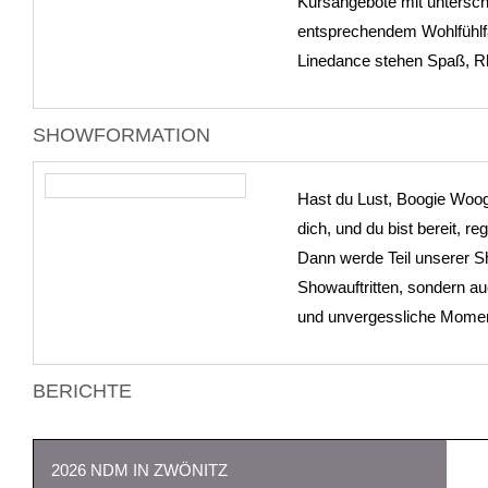
Kursangebote mit unterschie
entsprechendem Wohlfühlfa
Linedance stehen Spaß, R
SHOWFORMATION
Hast du Lust, Boogie Woogi
dich, und du bist bereit, 
Dann werde Teil unserer Sh
Showauftritten, sondern a
und unvergessliche Mom
BERICHTE
2026 NDM IN ZWÖNITZ