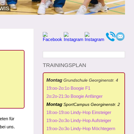
WIS
TRAININGSPLAN
Montag
Grundschule Georginenstr. 4
19:oo-2o:1o Boogie F1
2o:2o-21:3o Boogie Anfänger
Montag
SportCampus Georginenstr. 2
18:oo-19:oo Lindy-Hop Einsteiger
eten für
19:oo-2o:3o Lindy-Hop Aufsteiger
bei uns.
19:oo-2o:3o Lindy-Hop Möchtegern