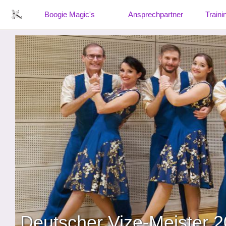
Boogie Magic's
Ansprechpartner
Traini
Deutscher Vize-Meister 