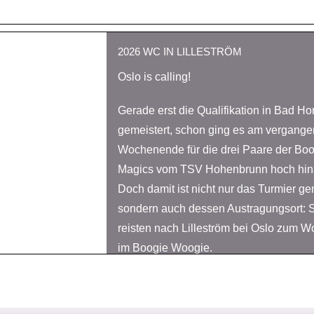
2026 WC IN LILLESTRÖM
Oslo is calling!
Gerade erst die Qualifikation in Bad H
gemeistert, schon ging es am vergang
Wochenende für die drei Paare der Bo
Magics vom TSV Hohenbrunn hoch hin
Doch damit ist nicht nur das Turmier ge
sondern auch dessen Austragungsort: 
reisten nach Lilleström bei Oslo zum W
im Boogie Woogie.
Natürlich waren unsere Geschwisterpaa
vertreten. Theresa Sommerkamp trat mit